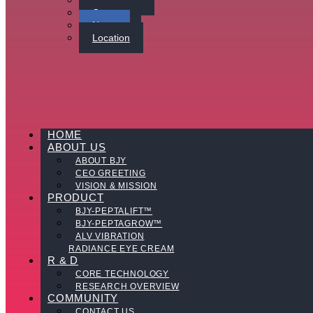
Contact Us
Careers
News
Location
HOME
ABOUT US
ABOUT BJY
CEO GREETING
VISION & MISSION
PRODUCT
BJY-PEPTALIFT™
BJY-PEPTAGROW™
ALV VIBRATION
RADIANCE EYE CREAM
R & D
CORE TECHNOLOGY
RESEARCH OVERVIEW
COMMUNITY
CONTACT US