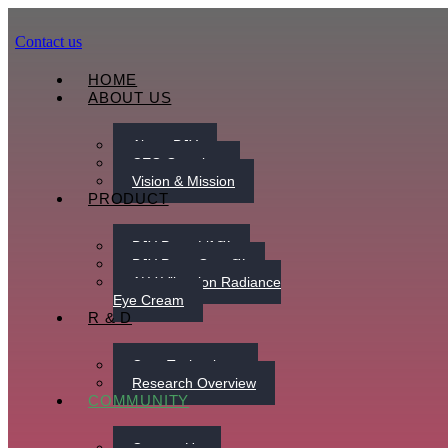
Contact us
HOME
ABOUT US
About BJY
CEO Greeting
Vision & Mission
PRODUCT
BJY-PeptaLift™
BJY-PeptaGrow™
ALV Vibration Radiance
Eye Cream
R & D
Core Technology
Research Overview
COMMUNITY